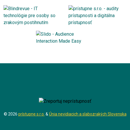
© 2026
prístupne s.r.o.
&
Únia nevidiacich a slabozrakých Slovenska