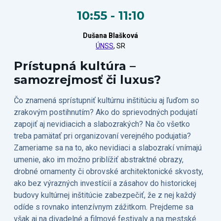
10:55 - 11:10
Dušana Blašková
ÚNSS
, SR
Prístupná kultúra –
samozrejmosť či luxus?
Čo znamená sprístupniť kultúrnu inštitúciu aj ľuďom so
zrakovým postihnutím? Ako do sprievodných podujatí
zapojiť aj nevidiacich a slabozrakých? Na čo všetko
treba pamätať pri organizovaní verejného podujatia?
Zameriame sa na to, ako nevidiaci a slabozrakí vnímajú
umenie, ako im možno priblížiť abstraktné obrazy,
drobné ornamenty či obrovské architektonické skvosty,
ako bez výrazných investícií a zásahov do historickej
budovy kultúrnej inštitúcie zabezpečiť, že z nej každý
odíde s rovnako intenzívnym zážitkom. Prejdeme sa
však aj na divadelné a filmové festivaly a na mestské